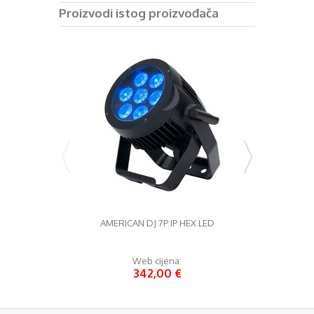
Proizvodi istog proizvođača
AMERICAN DJ 7P IP HEX LED
AMERICAN
Web cijena:
W
342,00 €