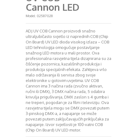
Cannon LED
Model:
02587028
ADJ UV COB Cannon proizvodi snažno
ultraljubičasto svjetlo iz naprednih COB (Chip
On Board) UV LED dioda visokog izlaza – COB
LED tehnologija omogućuje postavljanje
snažnog LED motora u mali prostor. Ova
profesionalna rasvjetna tijela dizajnirana su za
čišćenje pozornica, kazališnih produkcija i
produkcija specijalnih efekata. Zahtijeva vrlo
malo održavanja ili servisa zbog svoje
elektronike u gotovim uvjetima. UV COB
Cannon ima 3 načina rada (zvučno aktivan,
ručni ili DMX), 3 DMX načina rada, 5 odabira
krivulja prigušivanja, DMX zaslon s 4 gumba i
ne treperi, pogodan je za film i televiziju. Ova
rasvjetna tijela mogu se DMX povezati putem
3-pinskog DMX-a, a napajanje se može
povezati putem zaključavajućih priključaka za
napajanje. Izvor svjetlosti je 100-vatni COB
(Chip On Board) UV LED motor.