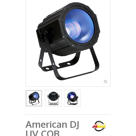
+
RAZGLASI (PA)
+
KLAVIJATURE
+
MIKROFONI
+
GITARE
+
BUBNJEVI
+
RASVJETA
+
SLUŠALICE
+
KABELI
KONTAKT
+
DJ OPREMA
American DJ
UV COB