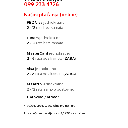
099 233 4726
Načini plaćanja (online):
PBZ Visa
jednokratno
2 - 12
rata bez kamata
Diners
jednokratno
2 - 12
rata bez kamata
MasterCard
jednokratno
2 - 6
rata bez kamata (
ZABA
)
Visa
jednokratno
2 - 6
rata bez kamata (
ZABA
)
Maestro
jednokratno
2 - 12
rata samo u poslovnici
Gotovina / Virman
*Izražene cijene su podložne promjenama.
Fiksni tečaj konverzije iznosi 7,53450 kuna za 1 euro