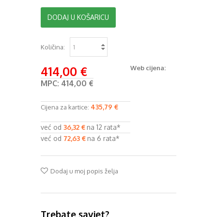
DODAJ U KOŠARICU
Količina:
414,00 €
Web cijena:
MPC:
414,00 €
435,79 €
Cijena za kartice:
već od
36,32 €
na 12 rata*
već od
72,63 €
na 6 rata*
Dodaj u moj popis želja
Trebate savjet?