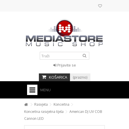
Prijavite se
KOŠARICA
(prazno)
MENU
HOME
Rasvjeta
Koncertna
Koncertna rasvjetna tijela
American DJ UV COB
KONTAKT
Cannon LED
+
STUDIO