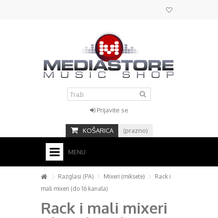
Prijavite se
KOŠARICA
(prazno)
MENU
HOME
Razglasi (PA)
Mixeri (miksete)
Rack i
mali mixeri (do 16 kanala)
KONTAKT
Rack i mali mixeri
+
STUDIO