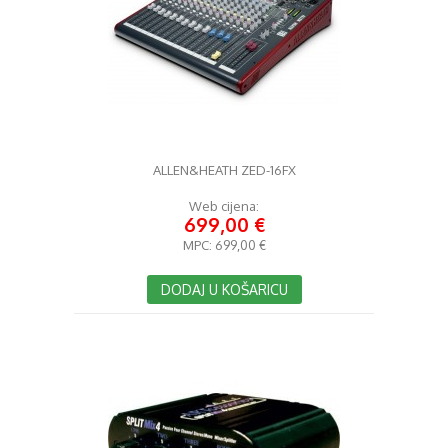
ALLEN&HEATH ZED-16FX
Web cijena:
699,00 €
MPC:
699,00 €
DODAJ U KOŠARICU