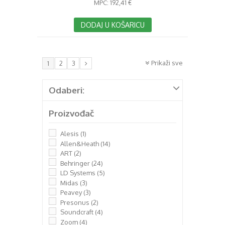
MPC:
192,41 €
DODAJ U KOŠARICU
Prikaži sve
1
2
3
Odaberi:
Proizvođač
Alesis
(1)
Allen&Heath
(14)
ART
(2)
Behringer
(24)
LD Systems
(5)
Midas
(3)
Peavey
(3)
Presonus
(2)
Soundcraft
(4)
Zoom
(4)