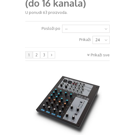
(do 16 kanala)
+
RAZGLASI (PA)
U ponudi 63 proizvoda.
+
KLAVIJATURE
Posloži po
--
+
MIKROFONI
Prikaži
24
+
GITARE
+
1
2
3
Prikaži sve
BUBNJEVI
+
RASVJETA
+
SLUŠALICE
+
KABELI
KONTAKT
+
DJ OPREMA