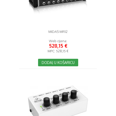
MIDAS MR12
Web cijena:
528,15 €
MPC:
528,15 €
DODAJ U KOŠARICU