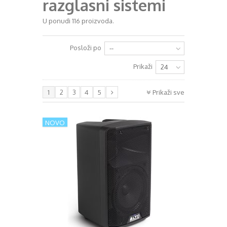
razglasni sistemi
+
RAZGLASI (PA)
U ponudi 116 proizvoda.
+
KLAVIJATURE
Posloži po
--
+
MIKROFONI
Prikaži
24
+
GITARE
+
1
2
3
4
5
Prikaži sve
BUBNJEVI
+
RASVJETA
NOVO
+
SLUŠALICE
+
KABELI
KONTAKT
+
DJ OPREMA