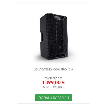
LD SYSTEMS ICOA PRO 15 A
Web cijena:
1 399,00 €
MPC:
1 399,00 €
DODAJ U KOŠARICU