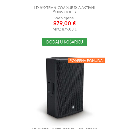
LD SYSTEMS ICOA SUB 18 A AKTIVNI
SUBWOOFER
Web cijena:
879,00 €
MPC:
879,00 €
DODAJ U KOŠARICU
POSEBNA PONUDA!