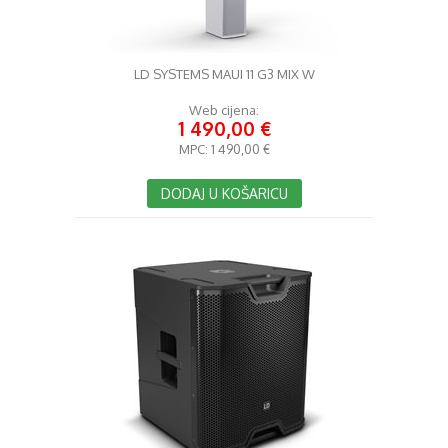
LD SYSTEMS MAUI 11 G3 MIX W
Web cijena:
1 490,00 €
MPC:
1 490,00 €
DODAJ U KOŠARICU