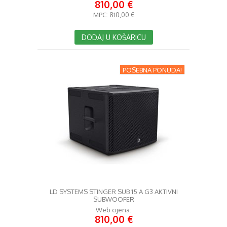
810,00 €
MPC:
810,00 €
DODAJ U KOŠARICU
POSEBNA PONUDA!
LD SYSTEMS STINGER SUB 15 A G3 AKTIVNI
SUBWOOFER
Web cijena:
810,00 €