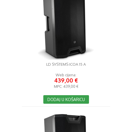
LD SYSTEMS ICOA 15 A
Web cijena:
439,00 €
MPC:
439,00 €
DODAJ U KOŠARICU