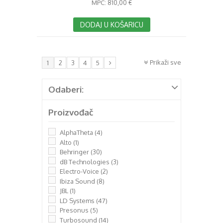
MPC:
810,00 €
DODAJ U KOŠARICU
Prikaži sve
1
2
3
4
5
Odaberi:
Proizvođač
AlphaTheta
(4)
Alto
(1)
Behringer
(30)
dB Technologies
(3)
Electro-Voice
(2)
Ibiza Sound
(8)
JBL
(1)
LD Systems
(47)
Presonus
(5)
Turbosound
(14)