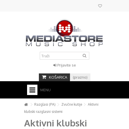
Prijavite se
KOŠARICA
(prazno)
MENU
HOME
Razglasi (PA)
Zvučne kutije
Aktivni
klubski razglasni sistemi
KONTAKT
Aktivni klubski
+
STUDIO