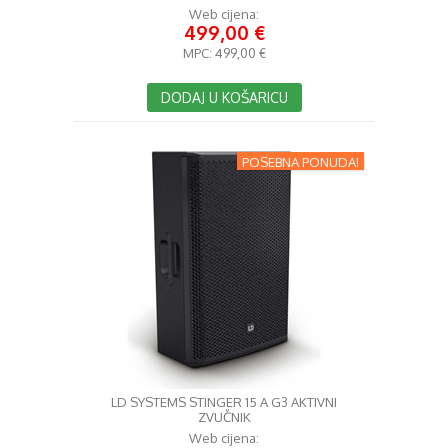
Web cijena:
499,00 €
MPC:
499,00 €
DODAJ U KOŠARICU
POSEBNA PONUDA!
LD SYSTEMS STINGER 15 A G3 AKTIVNI
ZVUČNIK
Web cijena: