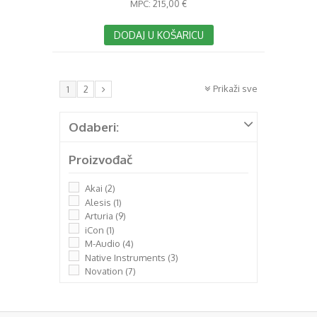
MPC:
215,00 €
DODAJ U KOŠARICU
Prikaži sve
1
2
Odaberi:
Proizvođač
Akai
(2)
Alesis
(1)
Arturia
(9)
iCon
(1)
M-Audio
(4)
Native Instruments
(3)
Novation
(7)