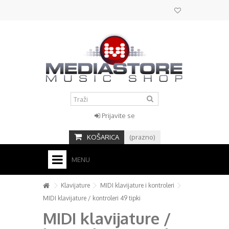
Prijavite se
KOŠARICA
(prazno)
MENU
HOME
Klavijature
MIDI klavijature i kontroleri
MIDI klavijature / kontroleri 49 tipki
KONTAKT
MIDI klavijature /
+
STUDIO