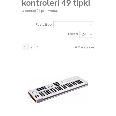
kontroleri 49 tipki
+
RAZGLASI (PA)
U ponudi 27 proizvoda.
+
KLAVIJATURE
Posloži po
--
+
MIKROFONI
Prikaži
24
+
GITARE
+
1
2
Prikaži sve
BUBNJEVI
+
RASVJETA
+
SLUŠALICE
+
KABELI
KONTAKT
+
DJ OPREMA