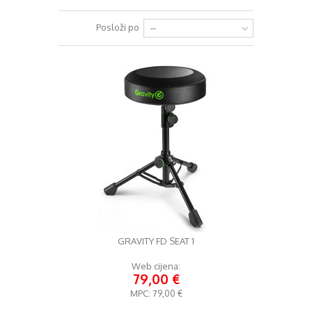
+
RAZGLASI (PA)
Posloži po
--
+
KLAVIJATURE
+
MIKROFONI
+
GITARE
+
BUBNJEVI
+
RASVJETA
+
SLUŠALICE
+
KABELI
KONTAKT
GRAVITY FD SEAT 1
+
DJ OPREMA
Web cijena:
79,00 €
MPC:
79,00 €