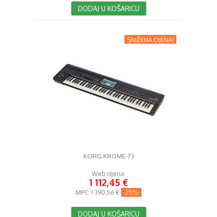
DODAJ U KOŠARICU
SNIŽENA CIJENA!
KORG KROME-73
Web cijena:
1 112,45 €
MPC:
1 390,56 €
-20%
DODAJ U KOŠARICU