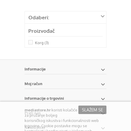
Odaberi:
Proizvođač
Korg
(3)
Informacije
Moj račun
Informacije o trgovini
SLAŽEM SE
mediastore.hr
koristi kolačiće
Prati nas
za pružanje boljeg
korisničkog iskustva i funkcionalnosti web
trgovine. Cookie postavke mogu se
Newsletter