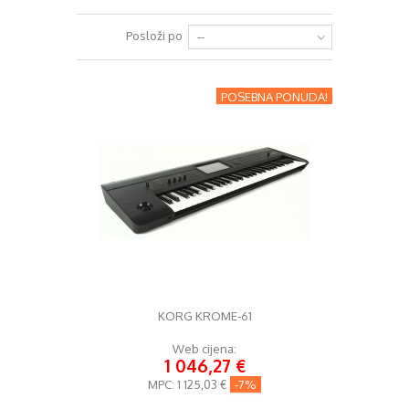
+
RAZGLASI (PA)
Posloži po
--
+
KLAVIJATURE
+
POSEBNA PONUDA!
MIKROFONI
+
GITARE
+
BUBNJEVI
+
RASVJETA
+
SLUŠALICE
+
KABELI
KONTAKT
KORG KROME-61
+
DJ OPREMA
Web cijena:
1 046,27 €
MPC:
1 125,03 €
-7%