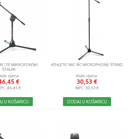
MIC-7E MIKROFONSKI
ATHLETIC MIC-8C MICROPHONE STAND
STALAK
eb cijena:
Web cijena:
46,45 €
30,53 €
PC:
46,45 €
MPC:
30,53 €
J U KOŠARICU
DODAJ U KOŠARICU