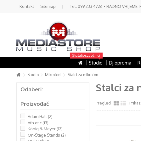
Kontakt
Sitemap
|
Tel. 099 233 4726 • RADNO VRIJEME: PON 
Slušalice,zvučnici
Studio
Dj oprema
R
Studio
Mikrofoni
Stalci za mikrofon
Stalci za
Odaberi:
Proizvođač
Pregled
Prikaz
Adam Hall
(2)
Athletic
(13)
König & Meyer
(12)
On-Stage Stands
(2)