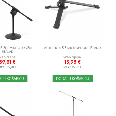
MS-2ET MIKROFONSKI
ATHLETIC MS-3 MICROPHONE STAND
STALAK
eb cijena:
Web cijena:
39,81 €
15,93 €
MPC:
39,81 €
MPC:
15,93 €
J U KOŠARICU
DODAJ U KOŠARICU