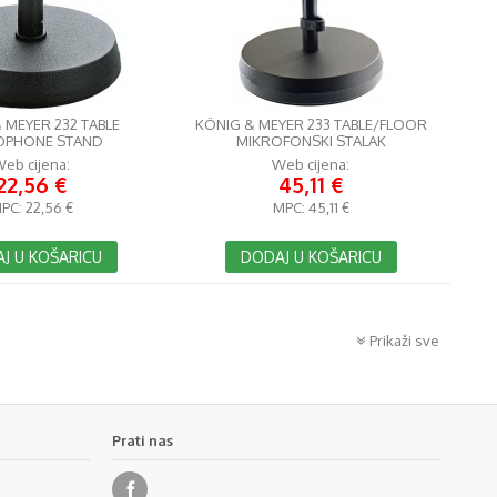
 MEYER 232 TABLE
KÖNIG & MEYER 233 TABLE/FLOOR
OPHONE STAND
MIKROFONSKI STALAK
eb cijena:
Web cijena:
22,56 €
45,11 €
PC:
22,56 €
MPC:
45,11 €
J U KOŠARICU
DODAJ U KOŠARICU
Prikaži sve
Prati nas