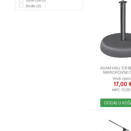
Quik Lok
(1)
Rode
(5)
ADAM HALL S 8 B
MIKROFONSKI 
Web cijen
17,00 
MPC:
17,00
DODAJ U KOŠ