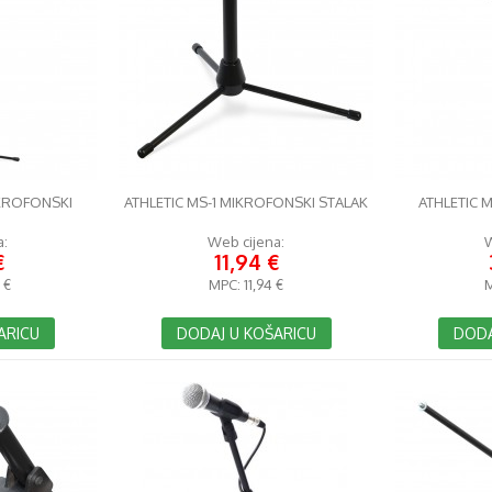
IKROFONSKI
ATHLETIC MS-1 MIKROFONSKI STALAK
ATHLETIC 
a:
Web cijena:
W
€
11,94 €
 €
MPC:
11,94 €
ARICU
DODAJ U KOŠARICU
DODA