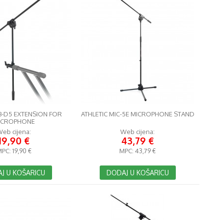
KB-D5 EXTENSION FOR
ATHLETIC MIC-5E MICROPHONE STAND
ICROPHONE
eb cijena:
Web cijena:
19,90 €
43,79 €
MPC:
19,90 €
MPC:
43,79 €
J U KOŠARICU
DODAJ U KOŠARICU