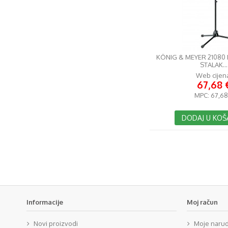
KÖNIG & MEYER 21080
STALAK...
Web cijen
67,68 
MPC:
67,68
DODAJ U KOŠ
Informacije
Moj račun
Novi proizvodi
Moje naru