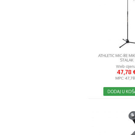
ATHLETIC MIC-8E M
STALAK
Web cijen
47,78 
MPC:
47,78
DODAJ U KOŠ