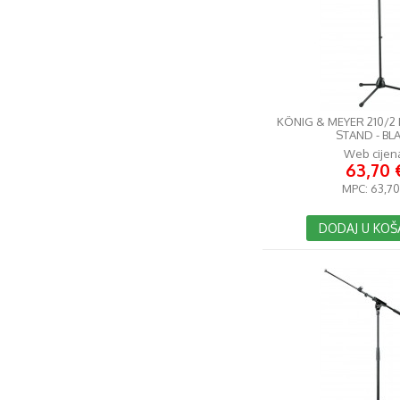
KÖNIG & MEYER 210/
STAND - BL
Web cijen
63,70 
MPC:
63,70
DODAJ U KOŠ