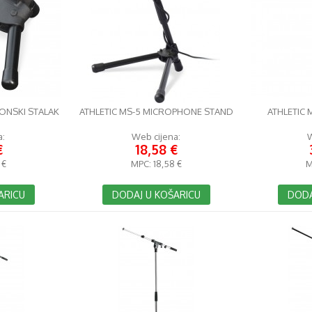
FONSKI STALAK
ATHLETIC MS-5 MICROPHONE STAND
ATHLETIC 
a:
Web cijena:
W
€
18,58 €
 €
MPC:
18,58 €
M
ARICU
DODAJ U KOŠARICU
DODA