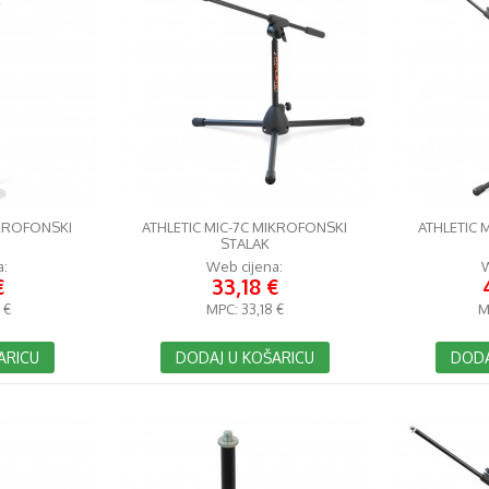
IKROFONSKI
ATHLETIC MIC-7C MIKROFONSKI
ATHLETIC 
STALAK
a:
Web cijena:
W
€
33,18 €
 €
MPC:
33,18 €
M
ARICU
DODAJ U KOŠARICU
DODA