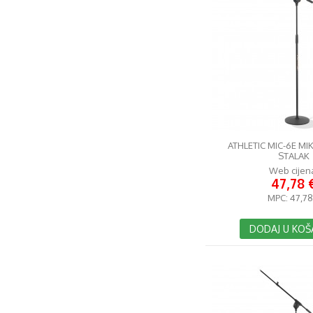
ATHLETIC MIC-6E M
STALAK
Web cijen
47,78 
MPC:
47,78
DODAJ U KOŠ