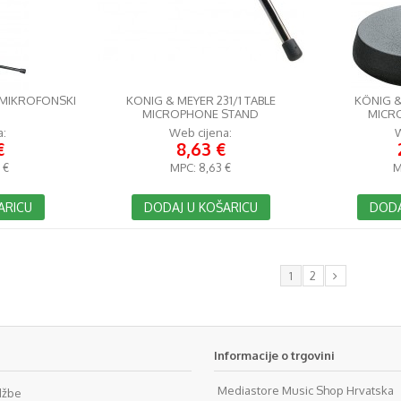
 MIKROFONSKI
KONIG & MEYER 231/1 TABLE
KÖNIG &
MICROPHONE STAND
MICR
a:
Web cijena:
W
€
8,63 €
 €
MPC:
8,63 €
M
ARICU
DODAJ U KOŠARICU
DODA
1
2
Informacije o trgovini
Mediastore Music Shop Hrvatska
džbe