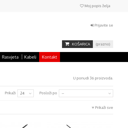
Moj popis želja
Prijavite se
KOŠARICA
(prazno)
Rasvjeta
Kabeli
Kontakt
U ponudi 36 proizvoda.
Prikaži
Posloži po
24
--
Prikaži sve