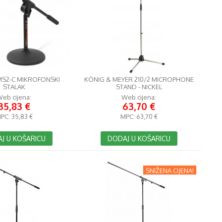
MS2-C MIKROFONSKI
KÖNIG & MEYER 210/2 MICROPHONE
STALAK
STAND - NICKEL
eb cijena:
Web cijena:
35,83 €
63,70 €
PC:
35,83 €
MPC:
63,70 €
J U KOŠARICU
DODAJ U KOŠARICU
SNIŽENA CIJENA!