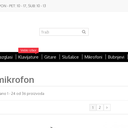
- PET: 10 - 17, SUB: 10 - 13
Veliki izbor
azglasi
Klavijature
Gitare
Slušalice
Mikrofoni
Bubnjevi
 mikrofon
ano 1 - 24 od 36 proizvoda
1
2