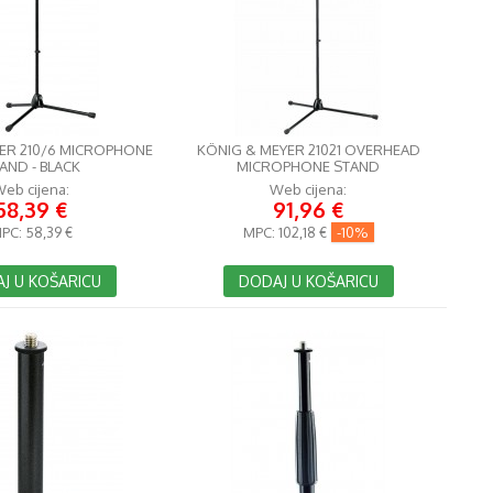
ER 210/6 MICROPHONE
KÖNIG & MEYER 21021 OVERHEAD
AND - BLACK
MICROPHONE STAND
eb cijena:
Web cijena:
58,39 €
91,96 €
PC:
58,39 €
MPC:
102,18 €
-10%
J U KOŠARICU
DODAJ U KOŠARICU