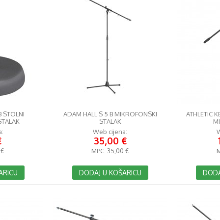
B STOLNI
ADAM HALL S 5 B MIKROFONSKI
ATHLETIC 
STALAK
STALAK
M
a:
Web cijena:
W
€
35,00 €
 €
MPC:
35,00 €
ARICU
DODAJ U KOŠARICU
DODA