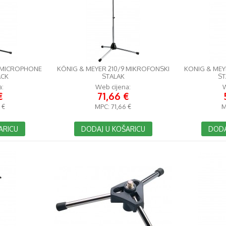
2 MICROPHONE
KÖNIG & MEYER 210/9 MIKROFONSKI
KONIG & MEY
ACK
STALAK
ST
a:
Web cijena:
W
€
71,66 €
 €
MPC:
71,66 €
M
ARICU
DODAJ U KOŠARICU
DODA