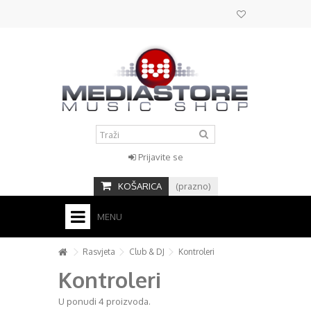
Prijavite se
KOŠARICA
(prazno)
MENU
HOME
Rasvjeta
Club & DJ
Kontroleri
Kontroleri
KONTAKT
+
U ponudi 4 proizvoda.
STUDIO