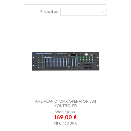
+
RAZGLASI (PA)
Posloži po
--
+
KLAVIJATURE
+
MIKROFONI
+
GITARE
+
BUBNJEVI
+
RASVJETA
+
SLUŠALICE
+
KABELI
KONTAKT
AMERICAN DJ DMX OPERATOR 384
KONTROLER
+
DJ OPREMA
Web cijena:
169,00 €
MPC:
169,00 €