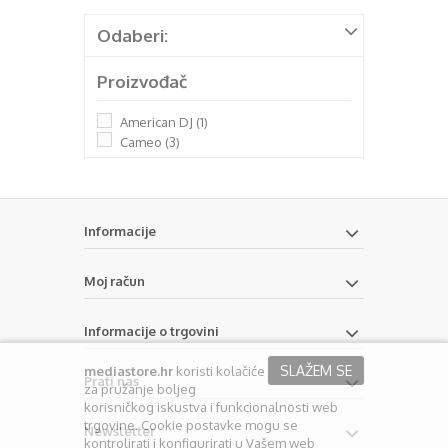
Odaberi:
Proizvođač
American DJ
(1)
Cameo
(3)
Informacije
Moj račun
Informacije o trgovini
SLAŽEM SE
mediastore.hr
koristi kolačiće
Prati nas
za pružanje boljeg
korisničkog iskustva i funkcionalnosti web
trgovine. Cookie postavke mogu se
Newsletter
kontrolirati i konfigurirati u Vašem web