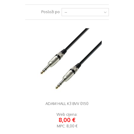
+
RAZGLASI (PA)
Posloži po
--
+
KLAVIJATURE
+
MIKROFONI
+
GITARE
+
BUBNJEVI
+
RASVJETA
+
SLUŠALICE
+
KABELI
KONTAKT
ADAM HALL K3 BVV 0150
+
DJ OPREMA
Web cijena:
8,00 €
MPC:
8,00 €