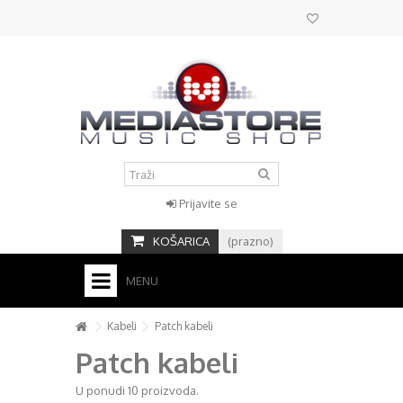
Prijavite se
KOŠARICA
(prazno)
MENU
HOME
Kabeli
Patch kabeli
Patch kabeli
KONTAKT
+
U ponudi 10 proizvoda.
STUDIO