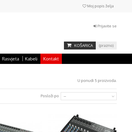
Moj popis želja
Prijavite se
KOŠARICA
(prazno)
Rasvjeta
Kabeli
Kontakt
U ponudi 5 proizvoda.
Posloži po
--