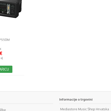
P550M
a:
€
 €
ARICU
Informacije o trgovini
Mediastore Music Shop Hrvatska
džbe