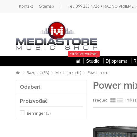
Kontakt
Sitemap
|
Tel. 099 233 4726 • RADNO VRIJEME: PON 
Slušalice,zvučnici
Studio
Dj oprema
R
Razglasi (PA)
Mixeri (miksete)
Power mixeri
Power mi
Odaberi:
Proizvođač
Pregled
Prikaz
Behringer
(5)