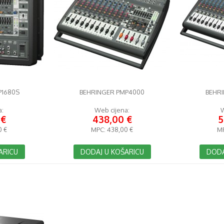
P1680S
BEHRINGER PMP4000
BEHR
a:
Web cijena:
W
 €
438,00 €
5
0 €
MPC:
438,00 €
M
ARICU
DODAJ U KOŠARICU
DODA