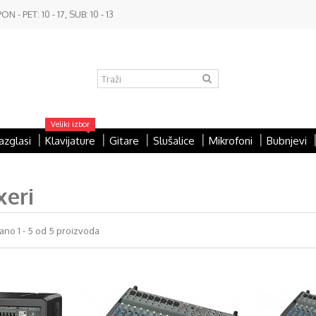
- PET: 10 - 17, SUB: 10 - 13
Veliki izbor
azglasi
Klavijature
Gitare
Slušalice
Mikrofoni
Bubnjevi
xeri
ano 1 - 5 od 5 proizvoda