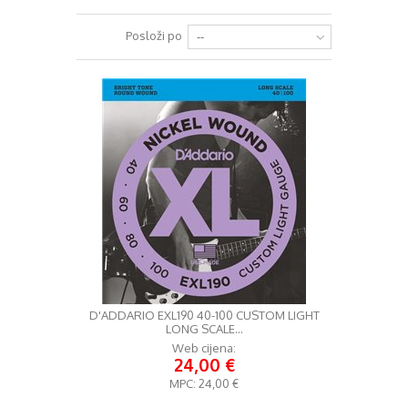
+
RAZGLASI (PA)
Posloži po
--
+
KLAVIJATURE
+
MIKROFONI
+
GITARE
+
BUBNJEVI
+
RASVJETA
+
SLUŠALICE
+
KABELI
KONTAKT
D'ADDARIO EXL190 40-100 CUSTOM LIGHT
LONG SCALE...
+
DJ OPREMA
Web cijena:
24,00 €
MPC:
24,00 €