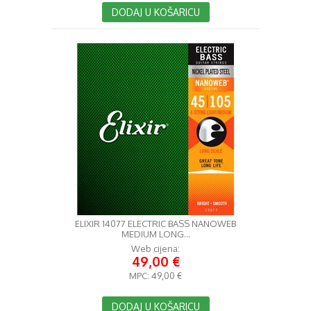
DODAJ U KOŠARICU
ELIXIR 14077 ELECTRIC BASS NANOWEB
MEDIUM LONG...
Web cijena:
49,00 €
MPC:
49,00 €
DODAJ U KOŠARICU