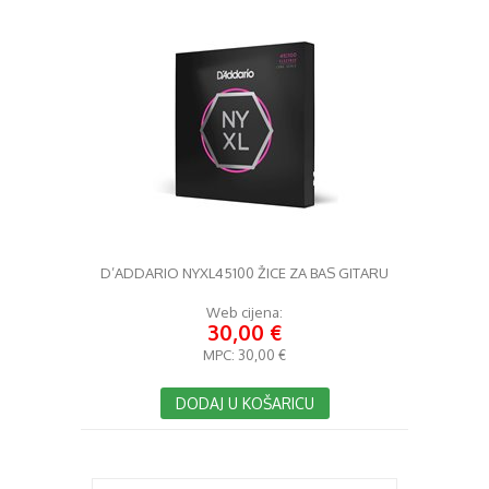
D’ADDARIO NYXL45100 ŽICE ZA BAS GITARU
Web cijena:
30,00 €
MPC:
30,00 €
DODAJ U KOŠARICU