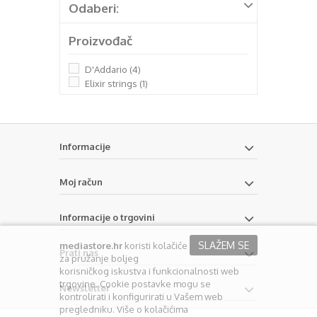
Odaberi:
Proizvođač
D'Addario
(4)
Elixir strings
(1)
Informacije
Moj račun
Informacije o trgovini
SLAŽEM SE
mediastore.hr
koristi kolačiće
Prati nas
za pružanje boljeg
korisničkog iskustva i funkcionalnosti web
trgovine. Cookie postavke mogu se
Newsletter
kontrolirati i konfigurirati u Vašem web
pregledniku. Više o kolačićima