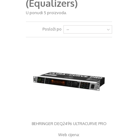
(Equalizers)
+
RAZGLASI (PA)
U ponudi 5 proizvoda.
+
KLAVIJATURE
Posloži po
--
+
MIKROFONI
+
GITARE
+
BUBNJEVI
+
RASVJETA
+
SLUŠALICE
+
KABELI
KONTAKT
+
DJ OPREMA
BEHRINGER DEQ2496 ULTRACURVE PRO
Web cijena: