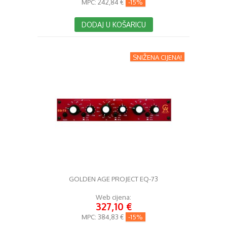
MPC:
242,84 €
-15%
DODAJ U KOŠARICU
SNIŽENA CIJENA!
GOLDEN AGE PROJECT EQ-73
Web cijena:
327,10 €
MPC:
384,83 €
-15%