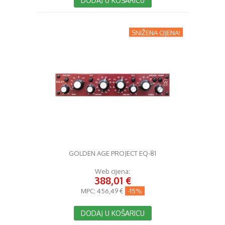
DODAJ U KOŠARICU
SNIŽENA CIJENA!
GOLDEN AGE PROJECT EQ-81
Web cijena:
388,01 €
MPC:
456,49 €
-15%
DODAJ U KOŠARICU