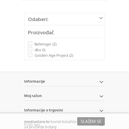
Odaberi:
Proizvođač
Behringer
(2)
dbx
(1)
Golden Age Project
(2)
Informacije
Moj račun
Informacije o trgovini
SLAŽEM SE
mediastore.hr
koristi kolačiće
Prati nas
za pružanje boljeg