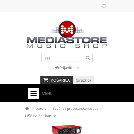
Prijavite se
KOŠARICA
(prazno)
MENU
HOME
Studio
Zvučne i procesorske kartice
USB zvučne kartice
KONTAKT
+
STUDIO