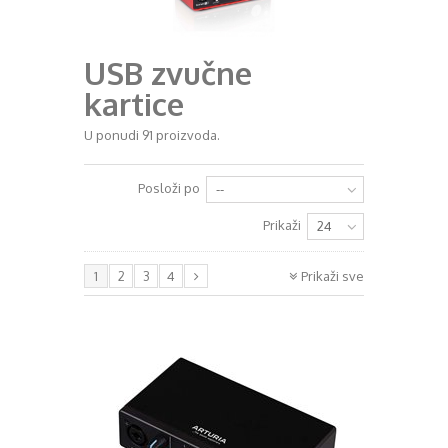
+
RAZGLASI (PA)
USB zvučne
+
KLAVIJATURE
kartice
+
MIKROFONI
U ponudi 91 proizvoda.
+
GITARE
+
BUBNJEVI
Posloži po
--
+
RASVJETA
Prikaži
24
+
SLUŠALICE
1
2
3
4
Prikaži sve
+
KABELI
KONTAKT
+
DJ OPREMA