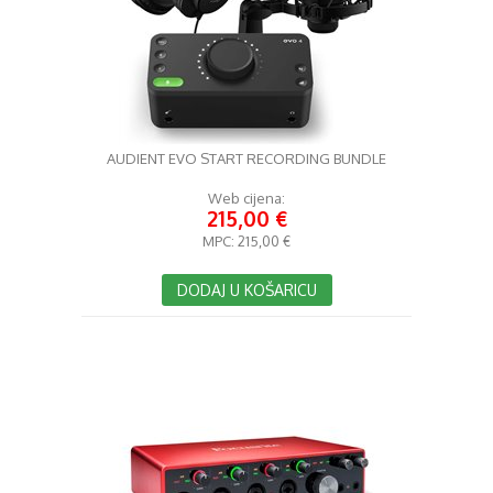
AUDIENT EVO START RECORDING BUNDLE
Web cijena:
215,00 €
MPC:
215,00 €
DODAJ U KOŠARICU