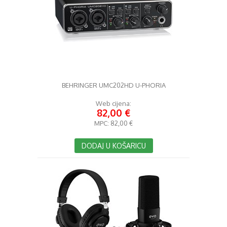
BEHRINGER UMC202HD U-PHORIA
Web cijena:
82,00 €
MPC:
82,00 €
DODAJ U KOŠARICU