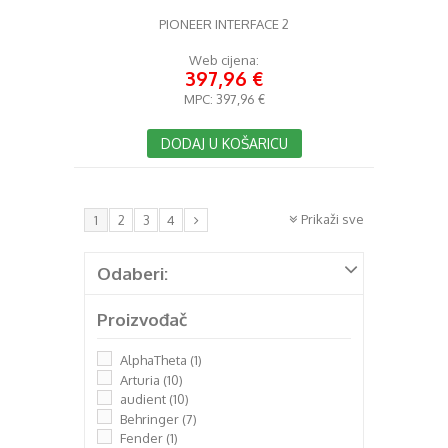
PIONEER INTERFACE 2
Web cijena:
397,96 €
MPC:
397,96 €
DODAJ U KOŠARICU
Prikaži sve
1
2
3
4
Odaberi:
Proizvođač
AlphaTheta
(1)
Arturia
(10)
audient
(10)
Behringer
(7)
Fender
(1)