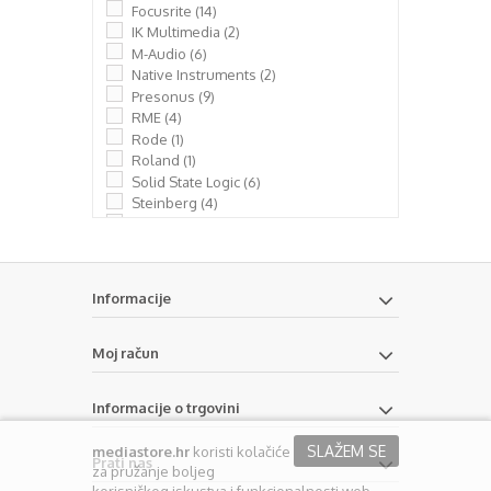
Focusrite
(14)
IK Multimedia
(2)
M-Audio
(6)
Native Instruments
(2)
Presonus
(9)
RME
(4)
Rode
(1)
Roland
(1)
Solid State Logic
(6)
Steinberg
(4)
Tascam
(3)
TC-Helicon
(3)
Universal Audio
(6)
Zoom
(1)
Informacije
Moj račun
Informacije o trgovini
SLAŽEM SE
mediastore.hr
koristi kolačiće
Prati nas
za pružanje boljeg