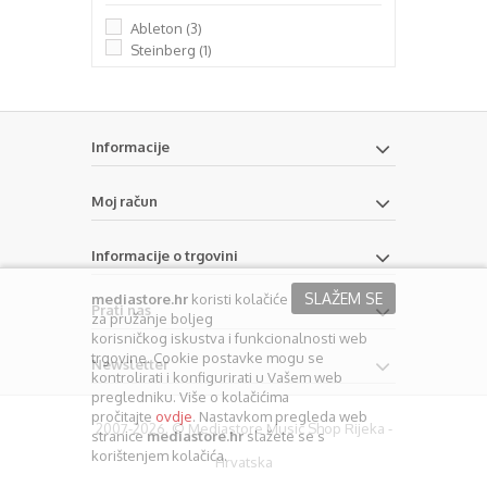
Ableton
(3)
Steinberg
(1)
Informacije
Moj račun
Informacije o trgovini
SLAŽEM SE
mediastore.hr
koristi kolačiće
Prati nas
za pružanje boljeg
korisničkog iskustva i funkcionalnosti web
trgovine. Cookie postavke mogu se
Newsletter
kontrolirati i konfigurirati u Vašem web
pregledniku. Više o kolačićima
pročitajte
ovdje
. Nastavkom pregleda web
2007-2026. © Mediastore Music Shop Rijeka -
stranice
mediastore.hr
slažete se s
korištenjem kolačića.
Hrvatska