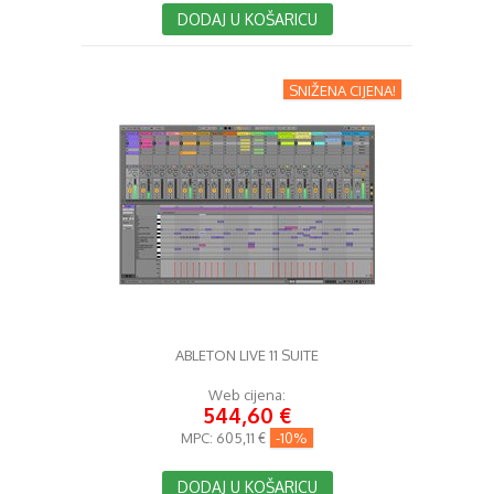
DODAJ U KOŠARICU
SNIŽENA CIJENA!
ABLETON LIVE 11 SUITE
Web cijena:
544,60 €
MPC:
605,11 €
-10%
DODAJ U KOŠARICU