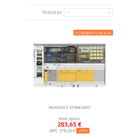
+
RAZGLASI (PA)
Posloži po
--
+
KLAVIJATURE
+
POSEBNA PONUDA!
MIKROFONI
+
GITARE
+
BUBNJEVI
+
RASVJETA
+
SLUŠALICE
+
KABELI
KONTAKT
REASON 11 STANDARD
+
DJ OPREMA
Web cijena:
283,65 €
MPC:
378,20 €
-25%