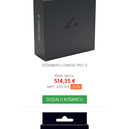
STEINBERG CUBASE PRO 11
Web cijena:
514,35 €
MPC:
605,11 €
-15%
DODAJ U KOŠARICU