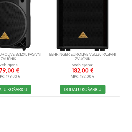
ROLIVE B212XL PASIVNI
BEHRINGER EUROLIVE VS1220 PASIVNI
ZVUČNIK
ZVUČNIK
eb cijena:
Web cijena:
179,00 €
182,00 €
PC:
179,00 €
MPC:
182,00 €
J U KOŠARICU
DODAJ U KOŠARICU