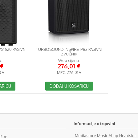
S1520 PASIVNI
TURBOSOUND INSPIRE IP82 PASIVNI
ZVUČNIK
a:
Web cijena:
 €
276,01 €
0 €
MPC:
276,01 €
ARICU
DODAJ U KOŠARICU
Informacije o trgovini
Mediastore Music Shop Hrvatska
džbe