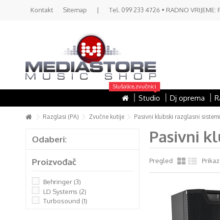
Kontakt
Sitemap
|
Tel. 099 233 4726 • RADNO VRIJEME: PON 
Slušalice,zvučnici
Studio
Dj oprema
R
Razglasi (PA)
Zvučne kutije
Pasivni klubski razglasni sistemi
Pasivni kl
Odaberi:
Proizvođač
Pregled
Prikaz
Behringer
(3)
LD Systems
(2)
Turbosound
(1)