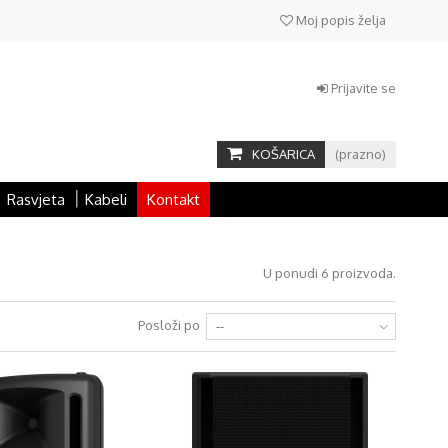
Moj popis želja
Prijavite se
KOŠARICA
(prazno)
Rasvjeta
Kabeli
Kontakt
U ponudi 6 proizvoda.
Posloži po
--