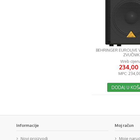
BEHRINGER EUROLIVE V
ZVUČNIK
Web cijen
234,00
MPC:
234,0
DODAJ U KOŠ
Informacije
Moj račun
Novi proizvodi
Moje naru