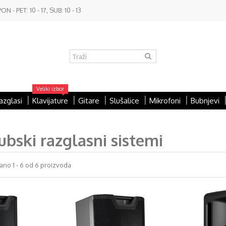
- PET: 10 - 17, SUB: 10 - 13
Veliki izbor
azglasi
Klavijature
Gitare
Slušalice
Mikrofoni
Bubnjevi
ubski razglasni sistemi
ano 1 - 6 od 6 proizvoda