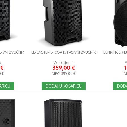
SIVNI ZVUČNIK
LD SYSTEMS ICOA 15 PASIVNI ZVUČNIK
BEHRINGER EU
a:
Web cijena:
W
 €
359,00 €
0 €
MPC:
359,00 €
M
ARICU
DODAJ U KOŠARICU
DODA