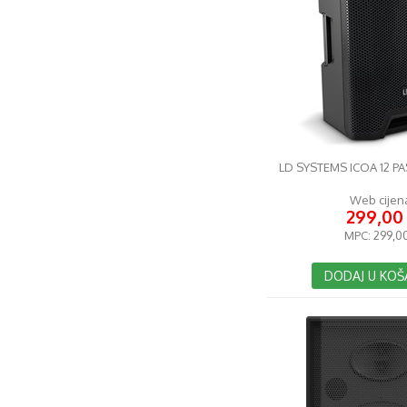
LD SYSTEMS ICOA 12 PA
Web cijen
299,00
MPC:
299,0
DODAJ U KOŠ