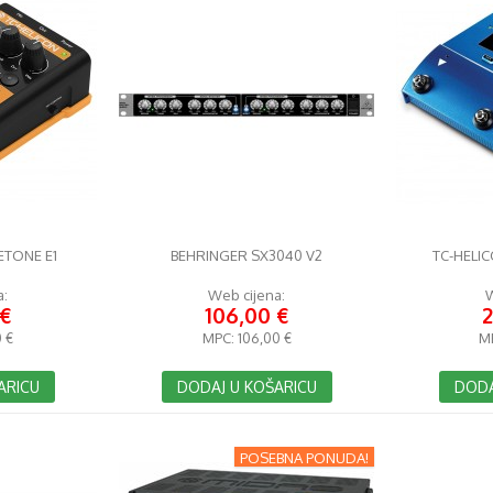
ETONE E1
BEHRINGER SX3040 V2
TC-HELIC
a:
Web cijena:
W
 €
106,00 €
2
 €
MPC:
106,00 €
M
ARICU
DODAJ U KOŠARICU
DODA
POSEBNA PONUDA!