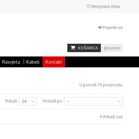
Moj popis želja
Prijavite se
KOŠARICA
(prazno)
Rasvjeta
Kabeli
Kontakt
U ponudi 75 proizvoda.
Prikaži
Posloži po
24
--
Prikaži sve