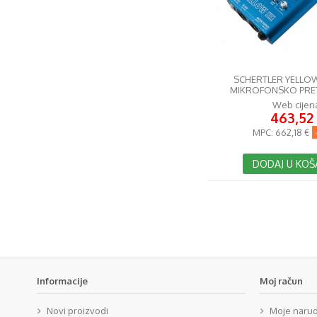
SCHERTLER YELLO
MIKROFONSKO PRE
Web cijen
463,52
MPC:
662,18 €
DODAJ U KOŠ
Informacije
Moj račun
Novi proizvodi
Moje naru