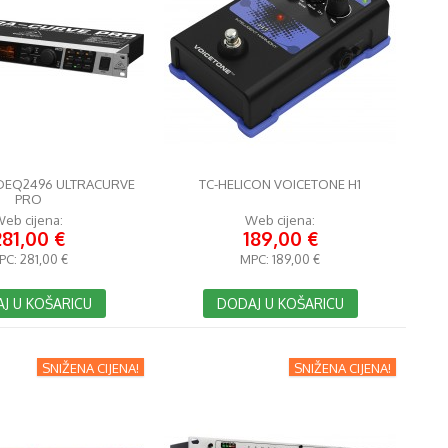
DEQ2496 ULTRACURVE
TC-HELICON VOICETONE H1
PRO
eb cijena:
Web cijena:
281,00 €
189,00 €
PC:
281,00 €
MPC:
189,00 €
J U KOŠARICU
DODAJ U KOŠARICU
SNIŽENA CIJENA!
SNIŽENA CIJENA!