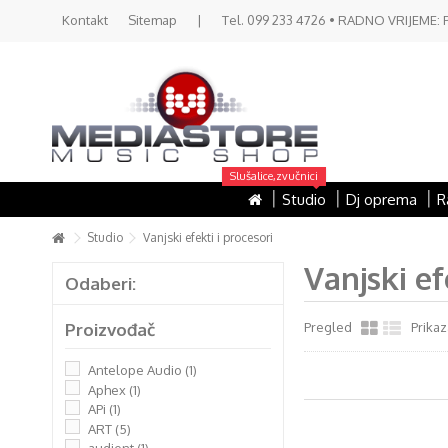
Kontakt
Sitemap
|
Tel. 099 233 4726 • RADNO VRIJEME: PON 
Slušalice,zvučnici
Studio
Dj oprema
R
Studio
Vanjski efekti i procesori
Vanjski ef
Odaberi:
Proizvođač
Pregled
Prikaz
Antelope Audio
(1)
Aphex
(1)
APi
(1)
ART
(5)