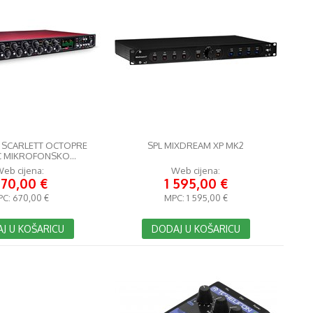
 SCARLETT OCTOPRE
SPL MIXDREAM XP MK2
 MIKROFONSKO...
eb cijena:
Web cijena:
70,00 €
1 595,00 €
PC:
670,00 €
MPC:
1 595,00 €
J U KOŠARICU
DODAJ U KOŠARICU