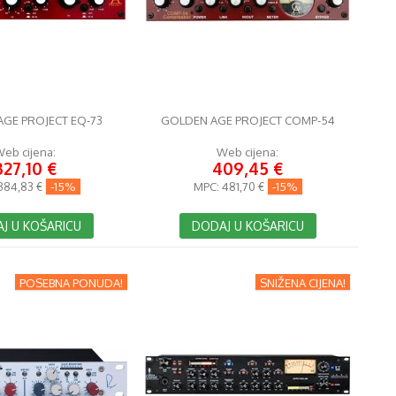
GE PROJECT EQ-73
GOLDEN AGE PROJECT COMP-54
eb cijena:
Web cijena:
327,10 €
409,45 €
384,83 €
-15%
MPC:
481,70 €
-15%
J U KOŠARICU
DODAJ U KOŠARICU
POSEBNA PONUDA!
SNIŽENA CIJENA!