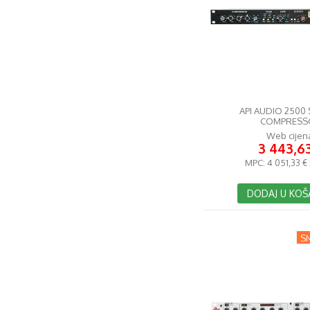
API AUDIO 2500
COMPRESS
Web cijen
3 443,6
MPC:
4 051,33 €
DODAJ U KOŠ
SN