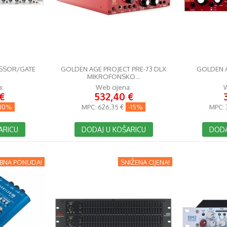
SSOR/GATE
GOLDEN AGE PROJECT PRE-73 DLX
GOLDEN A
MIKROFONSKO...
a:
Web cijena:
W
€
532,40 €
-10%
MPC:
626,35 €
-15%
MPC:
ARICU
DODAJ U KOŠARICU
DODA
BNA PONUDA!
SNIŽENA CIJENA!