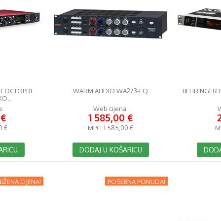
TT OCTOPRE
WARM AUDIO WA273-EQ
BEHRINGER 
O...
a:
Web cijena:
W
 €
1 585,00 €
0 €
MPC:
1 585,00 €
M
ARICU
DODAJ U KOŠARICU
DODA
IŽENA CIJENA!
POSEBNA PONUDA!