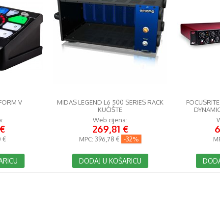
RFORM V
MIDAS LEGEND L6 500 SERIES RACK
FOCUSRITE
KUĆIŠTE
DYNAMIC
a:
Web cijena:
W
 €
269,81 €
6
 €
MPC:
396,78 €
-32%
M
ARICU
DODAJ U KOŠARICU
DODA