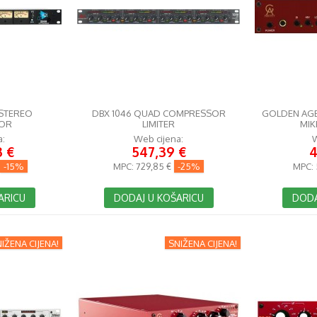
 STEREO
DBX 1046 QUAD COMPRESSOR
GOLDEN AGE 
OR
LIMITER
MIK
a:
Web cijena:
W
3 €
547,39 €
4
-15%
MPC:
729,85 €
-25%
MPC:
ARICU
DODAJ U KOŠARICU
DODA
IŽENA CIJENA!
SNIŽENA CIJENA!