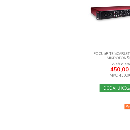
FOCUSRITE SCARLE
MIKROFONSK
Web cijen
450,00
MPC:
450,0
DODAJ U KOŠ
SN