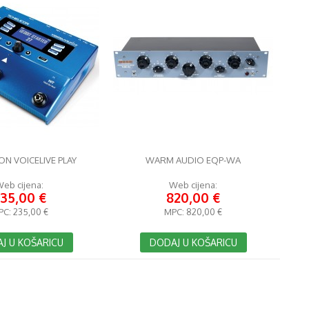
ON VOICELIVE PLAY
WARM AUDIO EQP-WA
eb cijena:
Web cijena:
35,00 €
820,00 €
PC:
235,00 €
MPC:
820,00 €
J U KOŠARICU
DODAJ U KOŠARICU