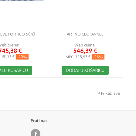
EVE PORTICO 5043
ART VOICECHANNEL
eb cijena:
Web cijena:
 745,38 €
546,39 €
 181,73 €
-20%
MPC:
728,53 €
-25%
J U KOŠARICU
DODAJ U KOŠARICU
Prikaži sve
Prati nas