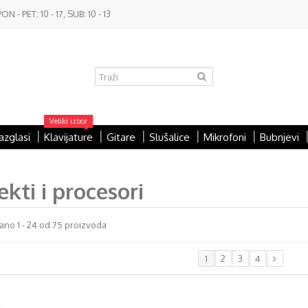
- PET: 10 - 17, SUB: 10 - 13
Veliki izbor
azglasi
Klavijature
Gitare
Slušalice
Mikrofoni
Bubnjevi
ekti i procesori
ano 1 - 24 od 75 proizvoda
1
2
3
4