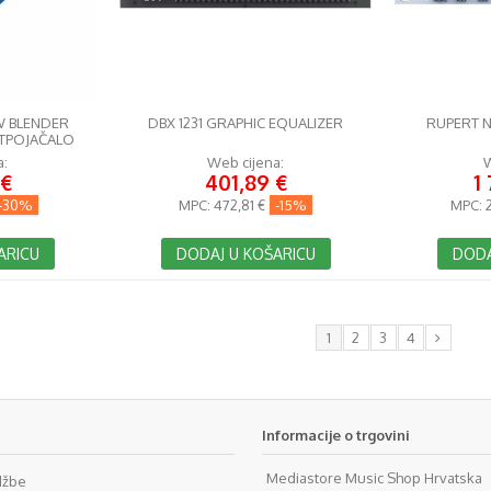
W BLENDER
DBX 1231 GRAPHIC EQUALIZER
RUPERT N
TPOJAČALO
a:
Web cijena:
W
 €
401,89 €
1
-30%
MPC:
472,81 €
-15%
MPC:
2
ARICU
DODAJ U KOŠARICU
DODA
1
2
3
4
Informacije o trgovini
Mediastore Music Shop Hrvatska
džbe