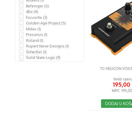
audient
(1)
Behringer
(5)
dbx
(4)
Focusrite
(3)
Golden Age Project
(5)
Midas
(1)
Presonus
(1)
Roland
(1)
Rupert Neve Designs
(1)
Schertler
(1)
Solid State Logic
(9)
SPL
(5)
TC-HELICON VOIC
TC-Helicon
(12)
Universal Audio
(2)
Web cijen
Warm Audio
(14)
195,00
Zoom
(2)
MPC:
195,00
DODAJ U KOŠ