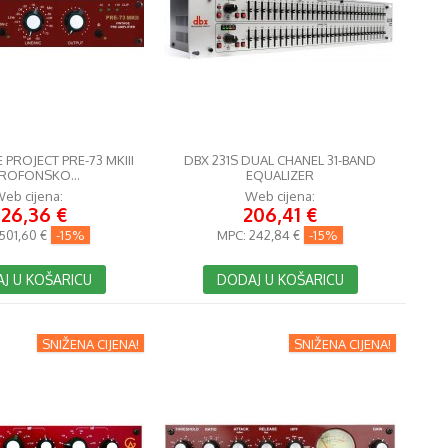
PROJECT PRE-73 MKIII
DBX 231S DUAL CHANEL 31-BAND
ROFONSKO...
EQUALIZER
eb cijena:
Web cijena:
26,36 €
206,41 €
501,60 €
-15%
MPC:
242,84 €
-15%
J U KOŠARICU
DODAJ U KOŠARICU
SNIŽENA CIJENA!
SNIŽENA CIJENA!