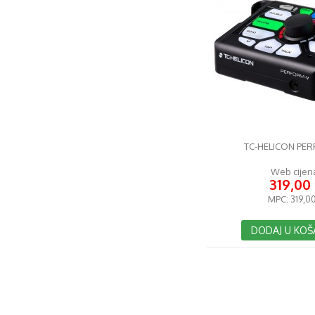
TC-HELICON PE
Web cijen
319,00
MPC:
319,00
DODAJ U KOŠ