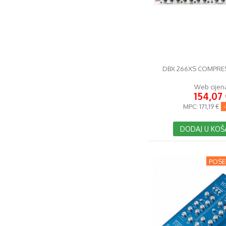
DBX 266XS COMPRE
Web cijen
154,07 
MPC:
171,19 €
DODAJ U KOŠ
POSE