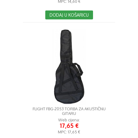
MPC:
14,60 €
DODAJ U KOŠARICU
FLIGHT FBG-2053 TORBA ZA AKUSTIČNU
GITARU
Web cijena:
17,65 €
MPC:
17,65 €