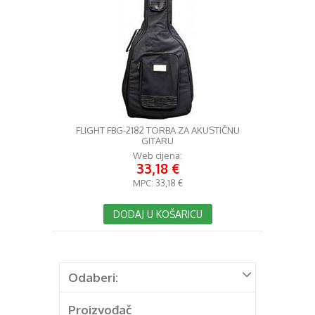
FLIGHT FBG-2182 TORBA ZA AKUSTIČNU
GITARU
Web cijena:
33,18 €
MPC:
33,18 €
DODAJ U KOŠARICU
Odaberi:
Proizvođač