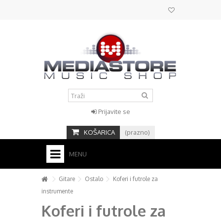
Prijavite se
KOŠARICA
(prazno)
MENU
HOME
Gitare
Ostalo
Koferi i futrole za
instrumente
KONTAKT
Koferi i futrole za
+
STUDIO