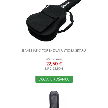
IBANEZ IAB101 TORBA ZA AKUSTIČNU GITARU
Web cijena:
22,50 €
MPC:
22,50 €
DODAJ U KOŠARICU