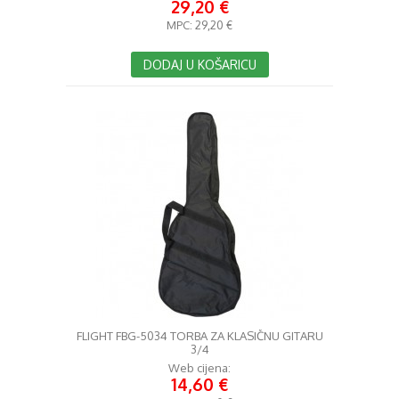
29,20 €
MPC:
29,20 €
DODAJ U KOŠARICU
FLIGHT FBG-5034 TORBA ZA KLASIČNU GITARU
3/4
Web cijena:
14,60 €