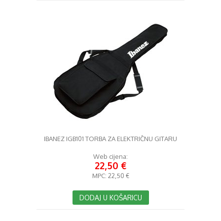
IBANEZ IGB101 TORBA ZA ELEKTRIČNU GITARU
Web cijena:
22,50 €
MPC:
22,50 €
DODAJ U KOŠARICU