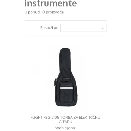
instrumente
+
RAZGLASI (PA)
U ponudi 10 proizvoda.
+
KLAVIJATURE
Posloži po
--
+
MIKROFONI
+
GITARE
+
BUBNJEVI
+
RASVJETA
+
SLUŠALICE
+
KABELI
KONTAKT
+
DJ OPREMA
FLIGHT FBG-3108 TORBA ZA ELEKTRIČNU
GITARU
Web cijena: