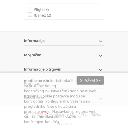
Flight
(8)
Ibanez
(2)
Informacije
Moj račun
Informacije o trgovini
SLAŽEM SE
mediastore.hr
koristi kolačiće
Prati nas
za pružanje boljeg
korisničkog iskustva i funkcionalnosti web
trgovine. Cookie postavke mogu se
Newsletter
kontrolirati i konfigurirati u Vašem web
pregledniku. Više o kolačićima
pročitajte
ovdje
. Nastavkom pregleda web
2007-2026. © Mediastore Music Shop Rijeka -
stranice
mediastore.hr
slažete se s
korištenjem kolačića.
Hrvatska