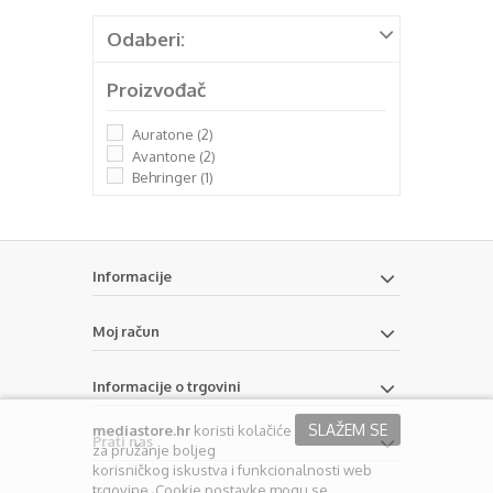
Odaberi:
Proizvođač
Auratone
(2)
Avantone
(2)
Behringer
(1)
Informacije
Moj račun
Informacije o trgovini
SLAŽEM SE
mediastore.hr
koristi kolačiće
Prati nas
za pružanje boljeg
korisničkog iskustva i funkcionalnosti web
trgovine. Cookie postavke mogu se