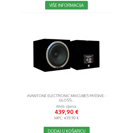
VIŠE INFORMACIJA
AVANTONE ELECTRONIC MIXCUBES PASSIVE -
GLOSS...
Web cijena:
439,90 €
MPC:
439,90 €
DODAJ U KOŠARICU