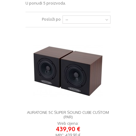
U ponudi 5 proizvoda.
+
RAZGLASI (PA)
+
Posloži po
--
KLAVIJATURE
+
MIKROFONI
+
GITARE
+
BUBNJEVI
+
RASVJETA
+
SLUŠALICE
+
KABELI
KONTAKT
AURATONE 5C SUPER SOUND CUBE CUSTOM
+
DJ OPREMA
(PAR)
Web cijena:
439,90 €
MPC:
439,90 €