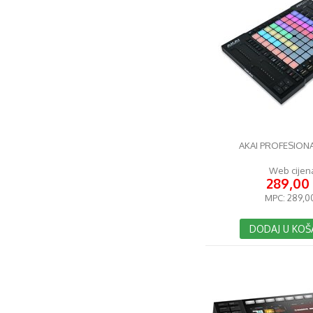
AKAI PROFESION
Web cijen
289,00
MPC:
289,0
DODAJ U KOŠ