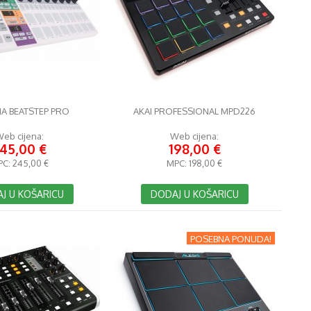
A BEATSTEP PRO
AKAI PROFESSIONAL MPD226
eb cijena:
Web cijena:
45,00 €
198,00 €
PC:
245,00 €
MPC:
198,00 €
J U KOŠARICU
DODAJ U KOŠARICU
POSEBNA PONUDA!