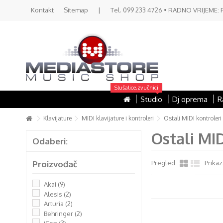
Kontakt
Sitemap
|
Tel. 099 233 4726 • RADNO VRIJEME: PON 
Slušalice,zvučnici
Studio
Dj oprema
R
Klavijature
MIDI klavijature i kontroleri
Ostali MIDI kontroleri
Ostali MI
Odaberi:
Proizvođač
Pregled
Prikaz
Akai
(9)
Alesis
(2)
Arturia
(2)
Behringer
(2)