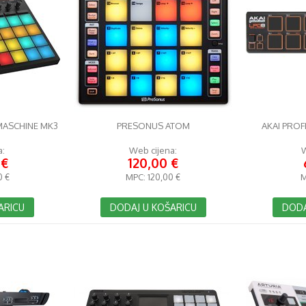
MASCHINE MK3
PRESONUS ATOM
AKAI PROF
a:
Web cijena:
W
 €
120,00 €
0 €
MPC:
120,00 €
M
ARICU
DODAJ U KOŠARICU
DODA