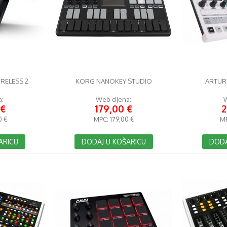
RELESS 2
KORG NANOKEY STUDIO
ARTURI
a:
Web cijena:
W
 €
179,00 €
2
0 €
MPC:
179,00 €
M
ARICU
DODAJ U KOŠARICU
DODA