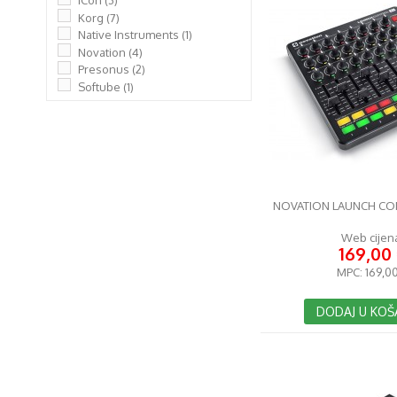
iCon
(3)
Korg
(7)
Native Instruments
(1)
Novation
(4)
Presonus
(2)
Softube
(1)
NOVATION LAUNCH CON
Web cijen
169,00
MPC:
169,00
DODAJ U KOŠ