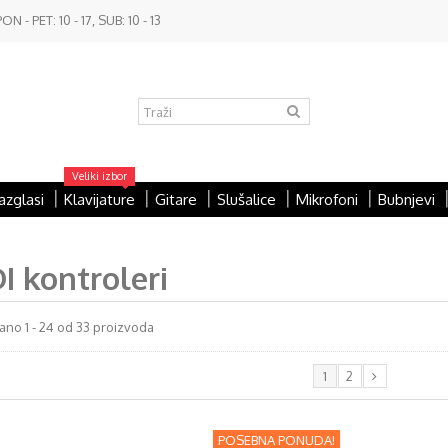
- PET: 10 - 17, SUB: 10 - 13
Veliki izbor
azglasi
Klavijature
Gitare
Slušalice
Mikrofoni
Bubnjevi
DI kontroleri
ano 1 - 24 od 33 proizvoda
1
2
POSEBNA PONUDA!