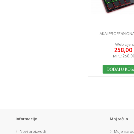
AKAI PROFESSION
Web cijen
258,00
MPC:
258,0
DODAJ U KOŠ
Informacije
Moj račun
Novi proizvodi
Moje naru