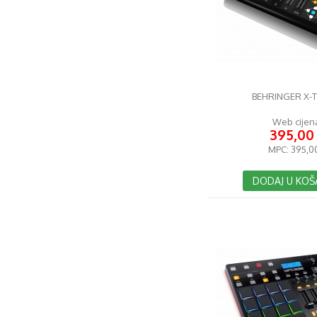
BEHRINGER X-
Web cijen
395,00
MPC:
395,0
DODAJ U KOŠ