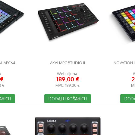
AL APC64
AKAI MPC STUDIO II
NOVATION 
a:
Web cijena:
W
 €
189,00 €
2
0 €
MPC:
189,00 €
M
ARICU
DODAJ U KOŠARICU
DODA