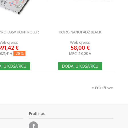
PRO DAW KONTROLER
KORG NANOPAD2 BLACK
eb cijena:
Web cijena:
591,42 €
58,00 €
821,41 €
-28%
MPC:
58,00 €
J U KOŠARICU
DODAJ U KOŠARICU
Prikaži sve
Prati nas