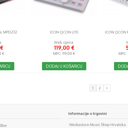
AL MPD232
ICON QCON LITE
ICON QCON 
a:
Web cijena:
W
 €
119,00 €
0 €
MPC:
119,00 €
MPC:
ARICU
DODAJ U KOŠARICU
DODA
1
2
Informacije o trgovini
Mediastore Music Shop Hrvatska
džbe