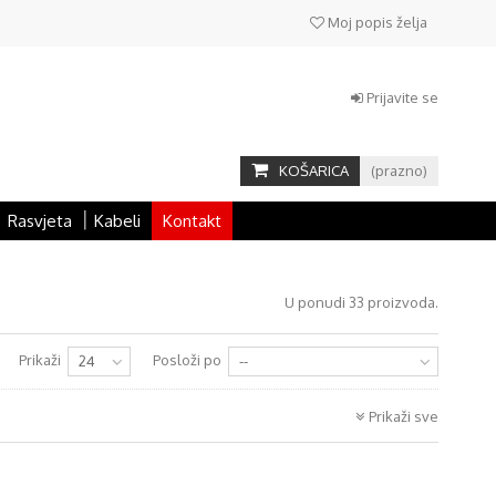
Moj popis želja
Prijavite se
KOŠARICA
(prazno)
Rasvjeta
Kabeli
Kontakt
U ponudi 33 proizvoda.
Prikaži
Posloži po
24
--
Prikaži sve