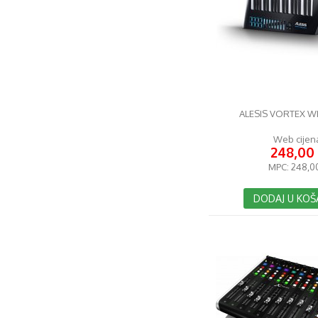
ALESIS VORTEX WI
Web cijen
248,00
MPC:
248,0
DODAJ U KOŠ