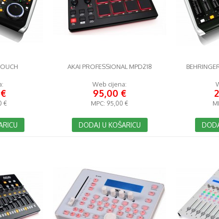
TOUCH
AKAI PROFESSIONAL MPD218
BEHRINGE
a:
Web cijena:
W
 €
95,00 €
2
0 €
MPC:
95,00 €
M
ARICU
DODAJ U KOŠARICU
DODA