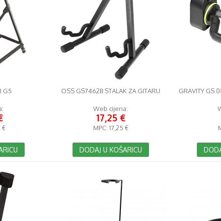
I G5
OSS GS7462B STALAK ZA GITARU
GRAVITY GS 0
a:
Web cijena:
W
€
17,25 €
 €
MPC:
17,25 €
ARICU
DODAJ U KOŠARICU
DODA