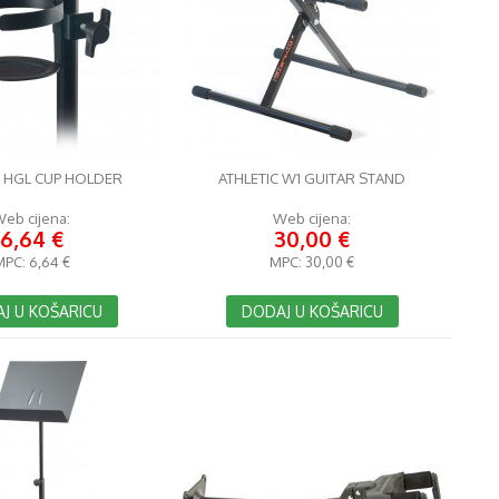
C HGL CUP HOLDER
ATHLETIC W1 GUITAR STAND
eb cijena:
Web cijena:
6,64 €
30,00 €
MPC:
6,64 €
MPC:
30,00 €
J U KOŠARICU
DODAJ U KOŠARICU