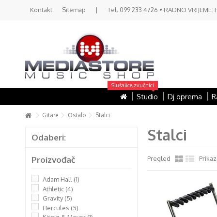
Kontakt
Sitemap
|
Tel. 099 233 4726 • RADNO VRIJEME: PON 
Slušalice,zvučnici
Studio
Dj oprema
R
Gitare
Ostalo
Stalci
Stalci
Odaberi:
Proizvođač
Pregled
Prikaz
Adam Hall
(1)
Athletic
(4)
Gravity
(5)
Hercules
(5)