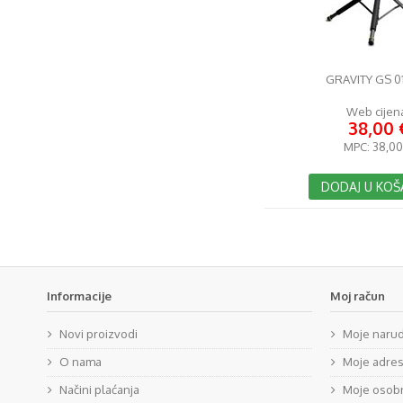
GRAVITY GS 0
Web cijen
38,00 
MPC:
38,00
DODAJ U KOŠ
Informacije
Moj račun
Novi proizvodi
Moje naru
O nama
Moje adre
Načini plaćanja
Moje osobn