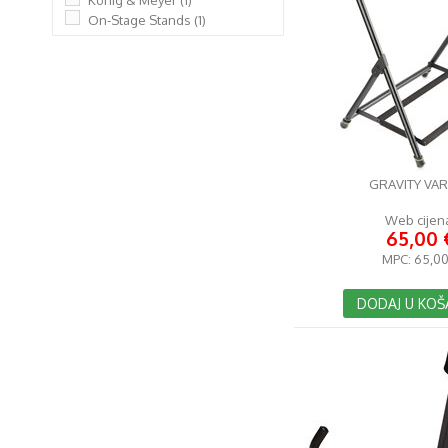
König & Meyer
(1)
On-Stage Stands
(1)
GRAVITY VAR
Web cijen
65,00 
MPC:
65,00
DODAJ U KOŠ