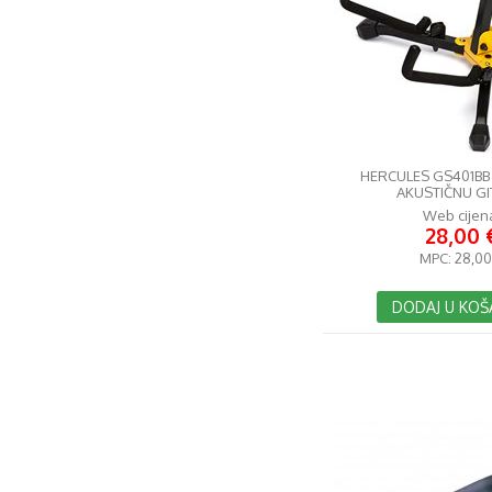
HERCULES GS401BB
AKUSTIČNU G
Web cijen
28,00 
MPC:
28,00
DODAJ U KOŠ