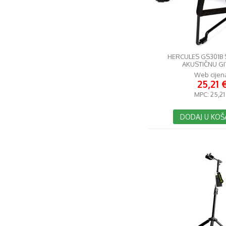
HERCULES GS301B 
AKUSTIČNU G
Web cijen
25,21 
MPC:
25,21
DODAJ U KOŠ