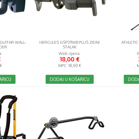
 GUITAR WALL-
HERCULES GSP39WB PLUS ZIDNI
ATHLETIC
DER
STALAK
a:
Web cijena:
W
€
18,00 €
 €
MPC:
18,00 €
ARICU
DODAJ U KOŠARICU
DODA