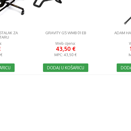
STALAK ZA
GRAVITY GS WMB 01 EB
ADAM HAL
ITARU
a:
Web cijena:
W
€
43,50 €
 €
MPC:
43,50 €
M
ARICU
DODAJ U KOŠARICU
DODA