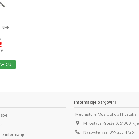
1 NHB
a:
€
 €
ARICU
Informacije o trgovini
Mediastore Music Shop Hrvatska
džbe
Miroslava Krleže 9, 51000 Rij
se
Nazovite nas:
099 233 4726
e informacije