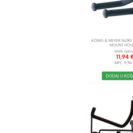
KÖNIG & MEYER 16280
MOUNT HOL
Web cijen
11,94 
MPC:
11,94
DODAJ U KOŠ