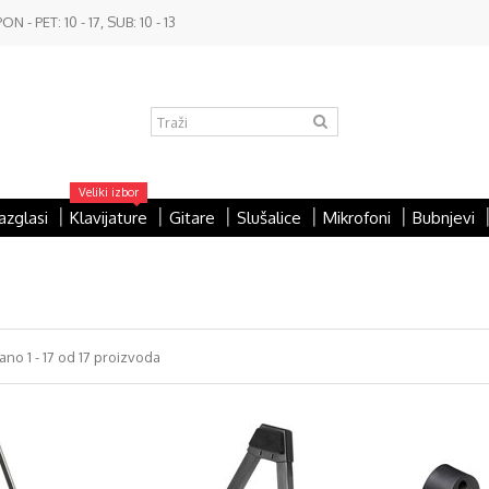
- PET: 10 - 17, SUB: 10 - 13
Veliki izbor
azglasi
Klavijature
Gitare
Slušalice
Mikrofoni
Bubnjevi
ano 1 - 17 od 17 proizvoda