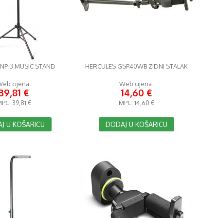
 NP-3 MUSIC STAND
HERCULES GSP40WB ZIDNI STALAK
eb cijena:
Web cijena:
39,81 €
14,60 €
MPC:
39,81 €
MPC:
14,60 €
J U KOŠARICU
DODAJ U KOŠARICU