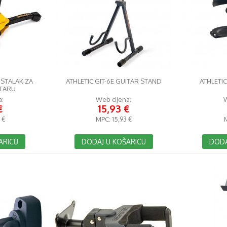
 STALAK ZA
ATHLETIC GIT-6E GUITAR STAND
ATHLETI
ITARU
a:
Web cijena:
W
€
15,93 €
 €
MPC:
15,93 €
ARICU
DODAJ U KOŠARICU
DODA