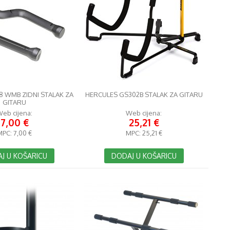
8 WMB ZIDNI STALAK ZA
HERCULES GS302B STALAK ZA GITARU
GITARU
eb cijena:
Web cijena:
7,00 €
25,21 €
MPC:
7,00 €
MPC:
25,21 €
J U KOŠARICU
DODAJ U KOŠARICU