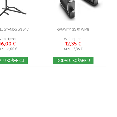
L STANDS SGS 101
GRAVITY GS 01 WMB
eb cijena:
Web cijena:
16,00 €
12,35 €
PC:
16,00 €
MPC:
12,35 €
J U KOŠARICU
DODAJ U KOŠARICU