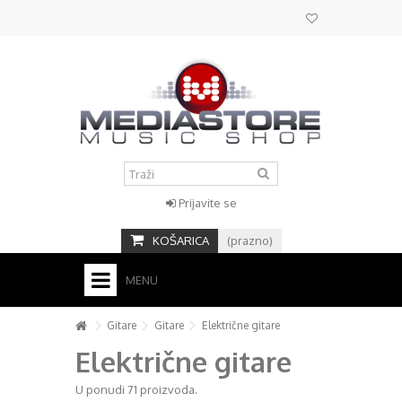
Prijavite se
KOŠARICA
(prazno)
MENU
HOME
Gitare
Gitare
Električne gitare
Električne gitare
KONTAKT
+
U ponudi 71 proizvoda.
STUDIO