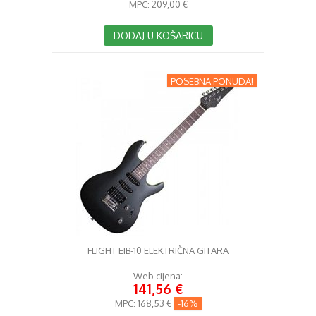
MPC:
209,00 €
DODAJ U KOŠARICU
POSEBNA PONUDA!
FLIGHT EIB-10 ELEKTRIČNA GITARA
Web cijena:
141,56 €
MPC:
168,53 €
-16%