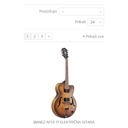
+
RAZGLASI (PA)
Posloži po
--
+
KLAVIJATURE
Prikaži
24
+
MIKROFONI
1
2
3
Prikaži sve
+
GITARE
+
BUBNJEVI
+
RASVJETA
+
SLUŠALICE
+
KABELI
KONTAKT
+
DJ OPREMA
IBANEZ AF55 TF ELEKTRIČNA GITARA