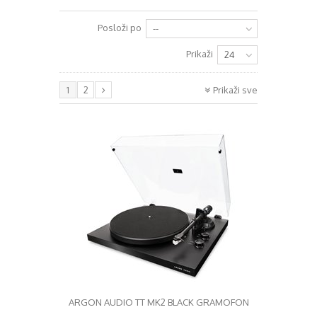
+
RAZGLASI (PA)
Posloži po
--
+
KLAVIJATURE
Prikaži
24
+
MIKROFONI
1
2
Prikaži sve
+
GITARE
+
BUBNJEVI
+
RASVJETA
+
SLUŠALICE
+
KABELI
KONTAKT
+
DJ OPREMA
ARGON AUDIO TT MK2 BLACK GRAMOFON