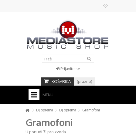
Prijavite se
KOŠARICA
(prazno)
MENU
HOME
DJ oprema
DJ oprema
Gramofoni
Gramofoni
KONTAKT
+
U ponudi 31 proizvoda.
STUDIO