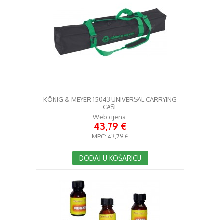
KÖNIG & MEYER 15043 UNIVERSAL CARRYING
CASE
Web cijena:
43,79 €
MPC:
43,79 €
DODAJ U KOŠARICU