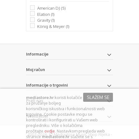
American DJ
(5)
Elation
(1)
Gravity
(1)
König & Meyer
(1)
Informacije
Moj račun
Informacije o trgovini
SLAŽEM SE
mediastore.hr
koristi kolačiće
Prati nas
za pružanje boljeg
korisničkog iskustva i funkcionalnosti web
trgovine. Cookie postavke mogu se
Newsletter
kontrolirati i konfigurirati u Vašem web
pregledniku. Više o kolačićima
pročitajte
ovdje
. Nastavkom pregleda web
2007-2026. © Mediastore Music Shop Rijeka -
stranice
mediastore.hr
slažete se s