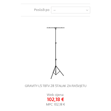
+
RAZGLASI (PA)
Posloži po
--
+
KLAVIJATURE
+
MIKROFONI
+
GITARE
+
BUBNJEVI
+
RASVJETA
+
SLUŠALICE
+
KABELI
KONTAKT
GRAVITY LS TBTV 28 STALAK ZA RASVJETU
+
DJ OPREMA
Web cijena:
102,18 €
MPC:
102,18 €